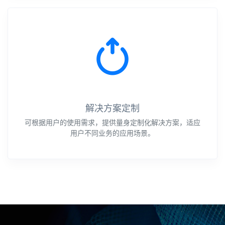
解决方案定制
可根据用户的使用需求，提供量身定制化解决方案，适应
用户不同业务的应用场景。