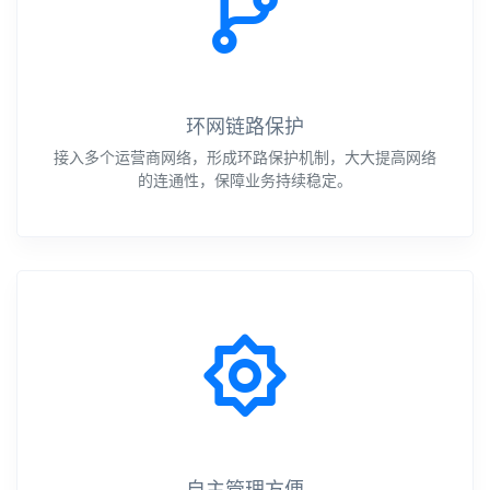
环网链路保护
接入多个运营商网络，形成环路保护机制，大大提高网络
的连通性，保障业务持续稳定。
自主管理方便